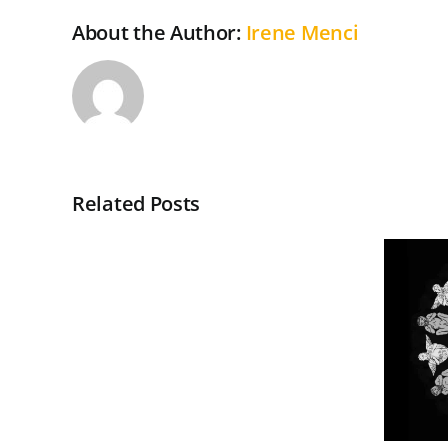
About the Author:
Irene Menci
Related Posts
Realizzazione
del
Medusa
Lampadario