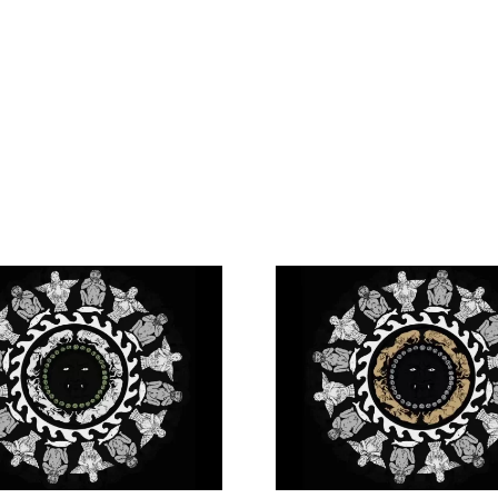
Scene di caccia
I delf