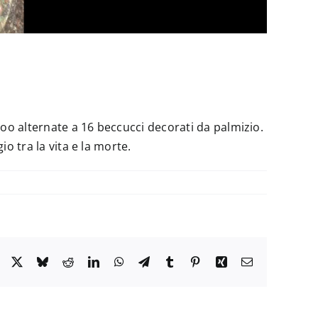
oo alternate a 16 beccucci decorati da palmizio.
o tra la vita e la morte.
Facebook
X
Bluesky
Reddit
LinkedIn
WhatsApp
Telegram
Tumblr
Pinterest
Xing
Email