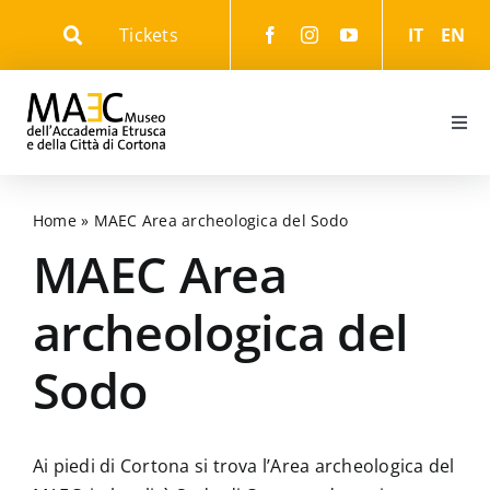
Skip
Tickets
IT
EN
to
content
Togg
Navi
Informazioni
Home
»
MAEC Area archeologica del Sodo
Eventi
MAEC Area
archeologica del
Il Museo
Sodo
Il Parco
Ai piedi di Cortona si trova l’Area archeologica del
Gli Itinerari culturali