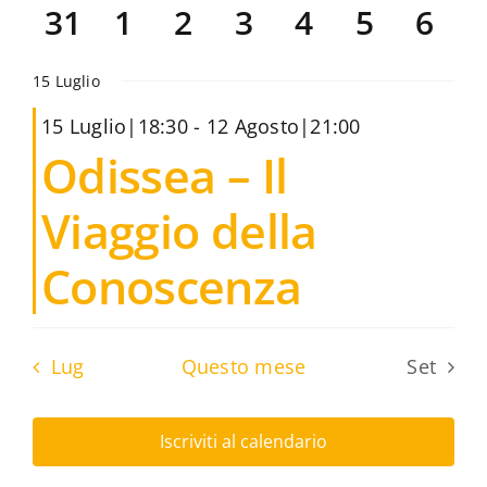
eventi
0
eventi
0
eventi
0
eventi
0
eventi
0
eventi
0
event
0
31
1
2
3
4
5
6
eventi
eventi
eventi
eventi
eventi
eventi
even
La Biblioteca
15 Luglio
Contatti
15 Luglio|18:30
-
12 Agosto|21:00
Odissea – Il
Viaggio della
Conoscenza
Lug
Questo mese
Set
Iscriviti al calendario