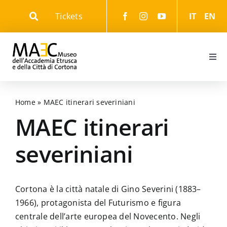
Skip
Tickets
IT
EN
to
content
Togg
Navi
Informazioni
Home
»
MAEC itinerari severiniani
Eventi
MAEC itinerari
severiniani
Il Museo
Il Parco
Cortona è la città natale di Gino Severini (1883–
1966), protagonista del Futurismo e figura
centrale dell’arte europea del Novecento. Negli
Gli Itinerari culturali