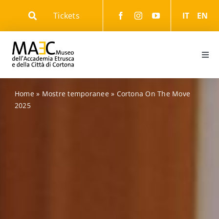
Skip
Tickets
IT
EN
to
content
Togg
Navi
Informazioni
Home
»
Mostre temporanee
»
Cortona On The Move
2025
Eventi
Il Museo
Il Parco
Gli Itinerari culturali