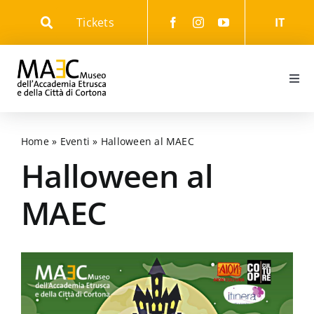
Skip
Tickets
IT
to
content
Togg
Navi
Informazioni
Home
»
Eventi
»
Halloween al MAEC
Eventi
Halloween al
MAEC
Il Museo
Il Parco
Gli Itinerari culturali