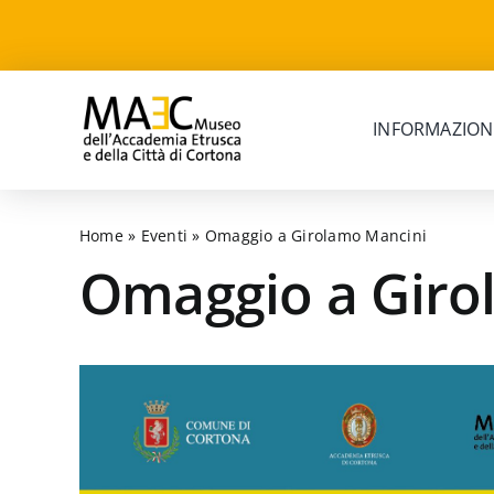
Skip
to
content
INFORMAZION
Home
»
Eventi
»
Omaggio a Girolamo Mancini
Omaggio a Giro