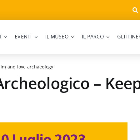
I
EVENTI
IL MUSEO
IL PARCO
GLI ITIN
calm and love archaeology
 Archeologico – Kee