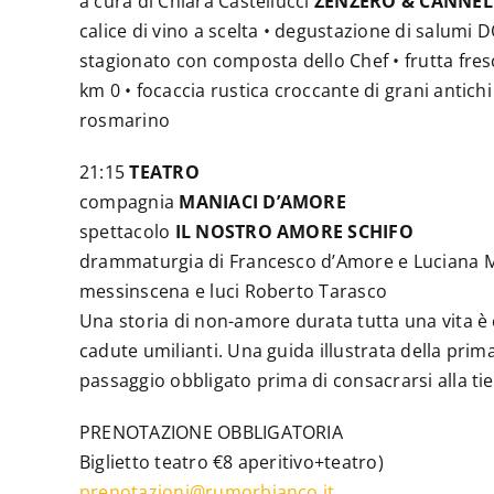
a cura di Chiara Castellucci
ZENZERO & CANNEL
calice di vino a scelta • degustazione di salumi
stagionato con composta dello Chef • frutta fresc
km 0 • focaccia rustica croccante di grani antichi
rosmarino
21:15
TEATRO
compagnia
MANIACI D’AMORE
spettacolo
IL NOSTRO AMORE SCHIFO
drammaturgia di Francesco d’Amore e Luciana 
messinscena e luci Roberto Tarasco
Una storia di non-amore durata tutta una vita è 
cadute umilianti. Una guida illustrata della prim
passaggio obbligato prima di consacrarsi alla tiep
PRENOTAZIONE OBBLIGATORIA
Biglietto teatro €8 aperitivo+teatro)
prenotazioni@rumorbianco.it