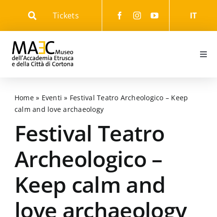
Skip
Tickets
IT
to
content
Togg
Navi
Informazioni
Home
»
Eventi
»
Festival Teatro Archeologico – Keep
calm and love archaeology
Eventi
Festival Teatro
Il Museo
Archeologico –
Keep calm and
Il Parco
love archaeology
Gli Itinerari culturali