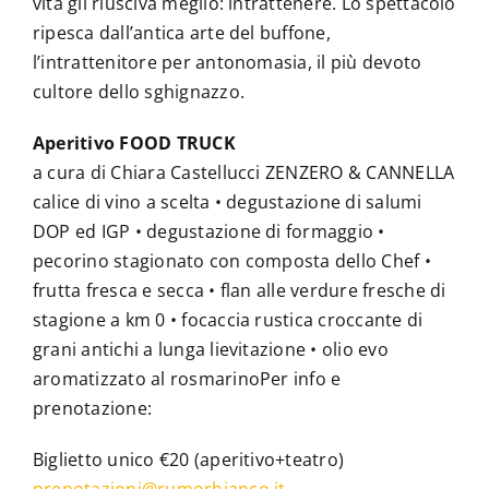
vita gli riusciva meglio: intrattenere. Lo spettacolo
ripesca dall’antica arte del buffone,
l’intrattenitore per antonomasia, il più devoto
cultore dello sghignazzo.
Aperitivo FOOD TRUCK
a cura di Chiara Castellucci ZENZERO & CANNELLA
calice di vino a scelta • degustazione di salumi
DOP ed IGP • degustazione di formaggio •
pecorino stagionato con composta dello Chef •
frutta fresca e secca • flan alle verdure fresche di
stagione a km 0 • focaccia rustica croccante di
grani antichi a lunga lievitazione • olio evo
aromatizzato al rosmarinoPer info e
prenotazione:
Biglietto unico €20 (aperitivo+teatro)
prenotazioni@rumorbianco.it