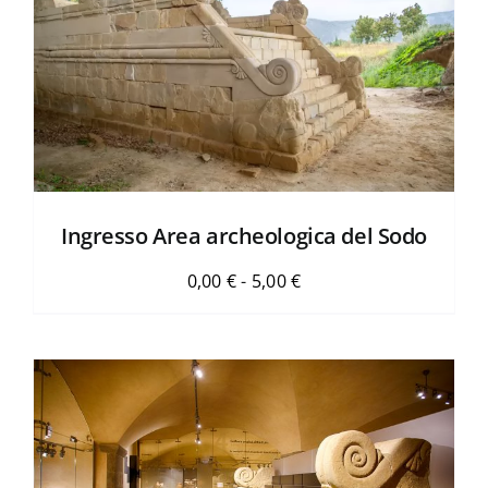
15,00 €
Ingresso Area archeologica del Sodo
Fascia
0,00
€
-
5,00
€
di
prezzo:
da
0,00 €
a
5,00 €