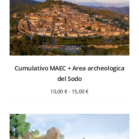
La Biblioteca
Contatti
Cumulativo MAEC + Area archeologica
del Sodo
Fascia
10,00
€
-
15,00
€
di
prezzo:
da
10,00 €
a