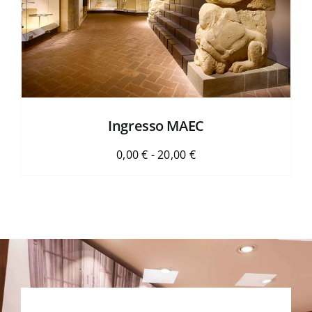
Ingresso MAEC
Fascia
0,00
€
-
20,00
€
di
prezzo:
da
0,00 €
a
20,00 €