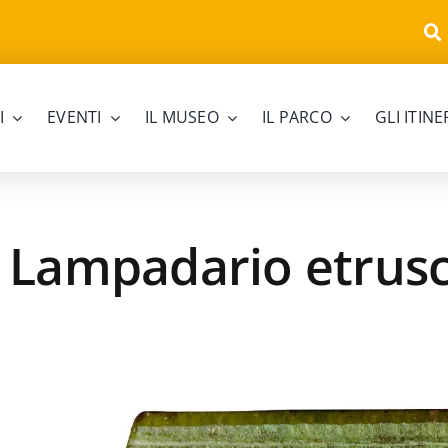
I
EVENTI
IL MUSEO
IL PARCO
GLI ITIN
l Lampadario etrus