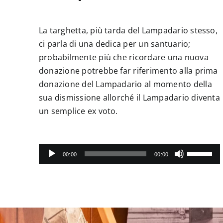
La targhetta, più tarda del Lampadario stesso,
ci parla di una dedica per un santuario;
probabilmente più che ricordare una nuova
donazione potrebbe far riferimento alla prima
donazione del Lampadario al momento della
sua dismissione allorché il Lampadario diventa
un semplice ex voto.
Audio
Usa
00:00
00:00
i
Player
tasti
freccia
su/giù
per
aumentar
o
diminuire