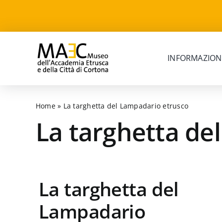
Skip
to
content
INFORMAZION
Home
»
La targhetta del Lampadario etrusco
La targhetta de
La targhetta del
Lampadario