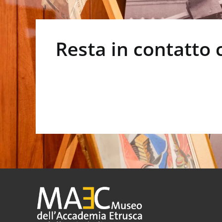
il
volume.
Resta in contatto 