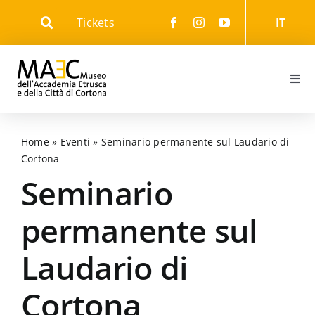
Skip
Tickets
IT
to
content
Togg
Navi
Informazioni
Home
»
Eventi
»
Seminario permanente sul Laudario di
Cortona
Eventi
Seminario
Il Museo
permanente sul
Laudario di
Il Parco
Cortona
Gli Itinerari culturali