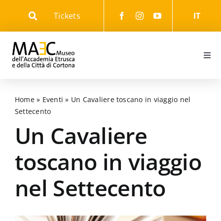
Skip
Tickets
IT
to
content
Togg
Navi
Informazioni
Home
»
Eventi
»
Un Cavaliere toscano in viaggio nel
Settecento
Eventi
Un Cavaliere
Il Museo
toscano in viaggio
nel Settecento
Il Parco
Gli Itinerari culturali