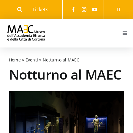
Skip
Tickets
IT
to
content
Togg
Navi
Informazioni
Home
»
Eventi
»
Notturno al MAEC
Eventi
Notturno al MAEC
Il Museo
Il Parco
Gli Itinerari culturali