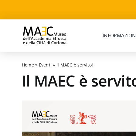
Skip
to
content
INFORMAZION
Home
»
Eventi
»
Il MAEC è servito!
Il MAEC è servit