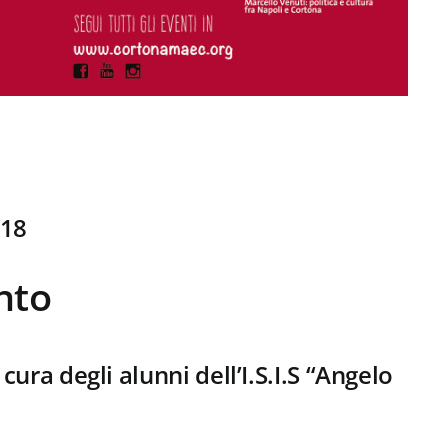
 18
nto
ura degli alunni dell’I.S.I.S “Angelo