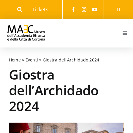
Skip
Tickets
IT
to
content
Togg
Navi
Informazioni
Home
»
Eventi
»
Giostra dell’Archidado 2024
Eventi
Giostra
dell’Archidado
Il Museo
2024
Il Parco
Gli Itinerari culturali