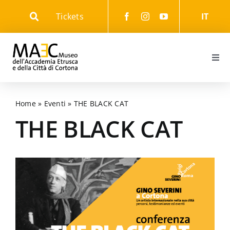
Skip
Tickets
IT
to
content
Togg
Navi
Informazioni
Home
»
Eventi
»
THE BLACK CAT
Eventi
THE BLACK CAT
Il Museo
Il Parco
Gli Itinerari culturali